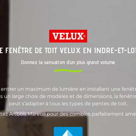
E FENÊTRE DE TOIT VELUX EN INDRE-ET-LOI
Donnez la sensation d’un plus grand volume
e entrer un maximum de lumière en installant une fenêtr
s un large choix de modèles et de dimensions, la fenêtr
peut s’adapter à tous les types de pentes de toit.
tez Artbois Mareuil pour des combles parfaitement amé