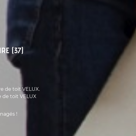
RE (37)
e de toit VELUX.
e de toit VELUX
nagés !