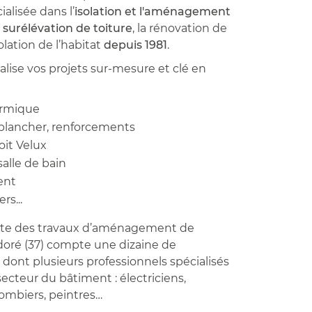
alisée dans l’
isolation et l'aménagement
a
surélévation de toiture
, la rénovation de
solation de l’habitat
depuis 1981
.
éalise vos projets sur-mesure et clé en
ermique
plancher, renforcements
oit Velux
salle de bain
ent
rs...
iste des travaux d’aménagement de
doré (37) compte une dizaine de
 dont plusieurs professionnels spécialisés
cteur du bâtiment : électriciens,
lombiers, peintres…