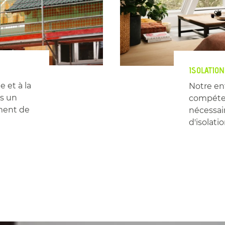
ISOLATIO
 et à la
Notre en
s un
compéte
ment de
nécessair
d'isolat