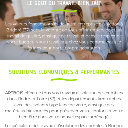
LE GOÛT DU TRAVAIL BIEN FAIT
Les valeurs fondamentales de notre entreprise d’isolation à
Bridoré (37) sont la volonté de vous offrir un service et un
travail de qualité, ainsi que de travailler dans le respect de
votre budget. Nous travaillons chez vous comme nous le
ferions pour notre propre habitation.
SOLUTIONS ÉCONOMIQUES & PERFORMANTES
ARTBOIS
effectue tous vos travaux d’isolation des combles
dans l’Indre-et-Loire (37) et les départements limitrophes
avec des isolants type laine de verre, ainsi que des
matériaux biosourcés pour préserver votre confort et votre
bien-être dans votre nouvel espace aménagé.
Le spécialiste des travaux d’isolation des combles à Bridoré