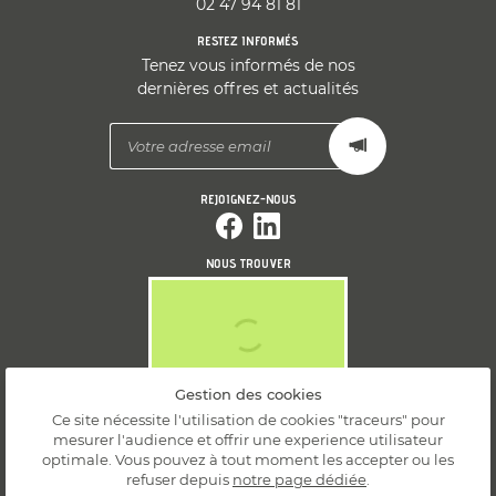
02 47 94 81 81
RESTEZ INFORMÉS
Tenez vous informés de nos
dernières offres et actualités
REJOIGNEZ-NOUS
NOUS TROUVER
Gestion des cookies
Ce site nécessite l'utilisation de cookies "traceurs" pour
Mentions Légales
mesurer l'audience et offrir une experience utilisateur
Conditions générales d'utilisation
optimale. Vous pouvez à tout moment les accepter ou les
Politique de confidentialité
refuser depuis
notre page dédiée
.
Gestion des cookies